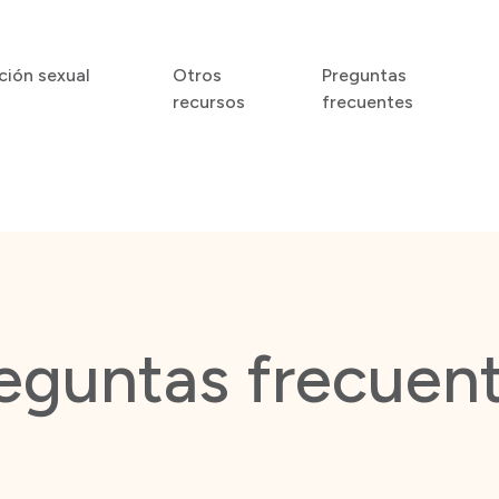
ción sexual
Otros
Preguntas
recursos
frecuentes
eguntas frecuen