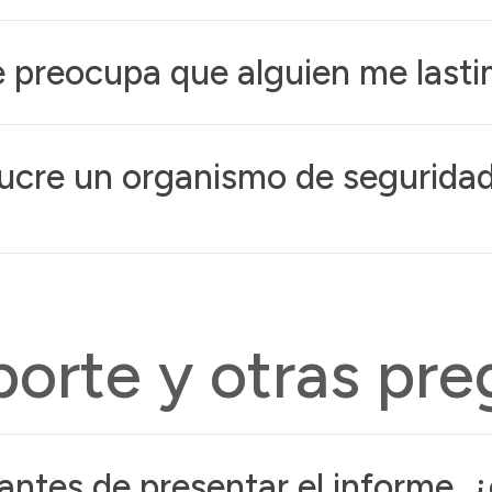
 preocupa que alguien me last
lucre un organismo de segurida
orte y otras pre
ntes de presentar el informe, ¿