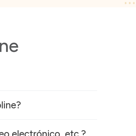
ine
line?
o electrónico, etc.?