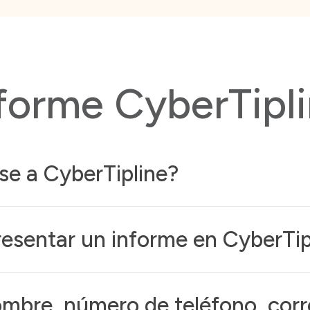
forme CyberTipl
se a CyberTipline?
resentar un informe en CyberTip
mbre, número de teléfono, corre