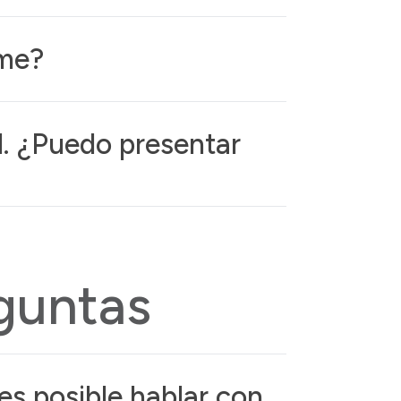
ime?
d. ¿Puedo presentar
guntas
es posible hablar con