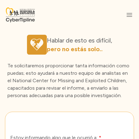
Abri
Hablar de esto es difícil,
pero no estás solo..
Te solicitaremos proporcionar tanta información como
puedas; esto ayudará a nuestro equipo de analistas en
el National Center for Missing and Exploited Children,
capacitados para revisar el informe, a enviarlo a las
personas adecuadas para una posible investigación.
Step 1
Step 2
Step 3
Step 4
Step 5
Step 6
Step 7
Estoy informando algo que le ocurrió a: